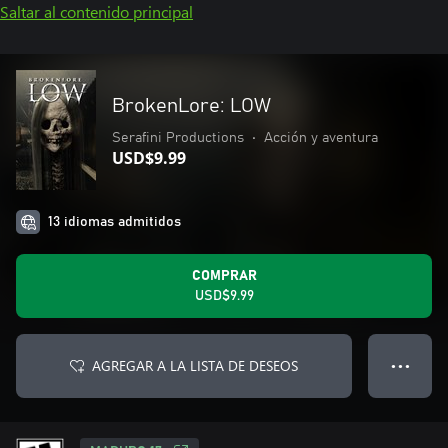
Saltar al contenido principal
BrokenLore: LOW
Serafini Productions
•
Acción y aventura
USD$9.99
13 idiomas admitidos
COMPRAR
USD$9.99
AGREGAR A LA LISTA DE DESEOS
● ● ●