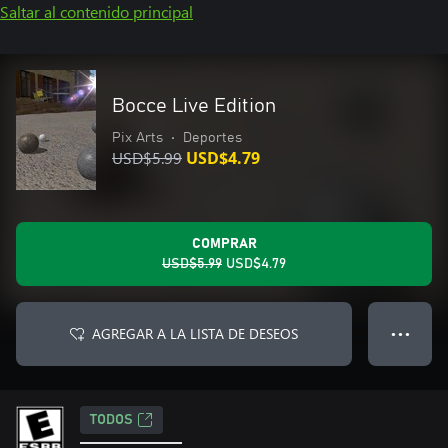
Saltar al contenido principal
Bocce Live Edition
Pix Arts
•
Deportes
USD$5.99
USD$4.79
COMPRAR
USD$5.99
USD$4.79
AGREGAR A LA LISTA DE DESEOS
● ● ●
TODOS