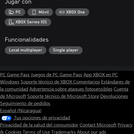
Jugar con
PC
Móvil
XBOX One
XBOX Series X|S
Funcionalidades
Local multiplayer
Single player
PC Game Pass
Juegos de PC Game Pass
App XBOX en PC
Windows
Soporte técnico de XBOX
Comentarios
Estándares de
la comunidad
Advertencia sobre ataques fotosensibles
Cuenta
de Microsoft
Soporte técnico de Microsoft Store
Devoluciones
Seguimiento de pedidos
Español (Nicaragua)
Tus opciones de privacidad
Privacidad de la salud del consumidor
Contact Microsoft
Privacy
& Cookies
Terms of Use
Trademarks
About our ads