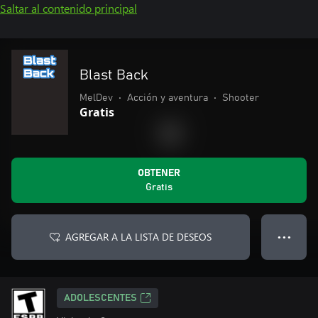
Saltar al contenido principal
Blast Back
MelDev
•
Acción y aventura
•
Shooter
Gratis
OBTENER
Gratis
AGREGAR A LA LISTA DE DESEOS
● ● ●
ADOLESCENTES