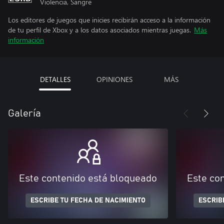
Violencia, Sangre
Los editores de juegos que inicies recibirán acceso a la información
de tu perfil de Xbox y a los datos asociados mientras juegas.
Más
información
DETALLES
OPINIONES
MÁS
Galería
Este contenido está bloqueado
Este co
ESCRIBE TU FECHA DE NACIMIENTO
ESCRIB