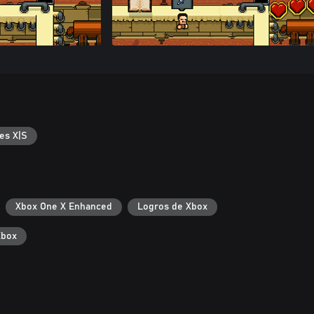
es X|S
Xbox One X Enhanced
Logros de Xbox
Xbox