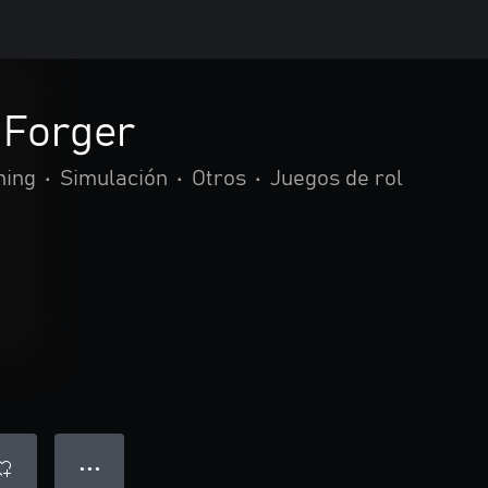
 Forger
hing
•
Simulación
•
Otros
•
Juegos de rol
● ● ●