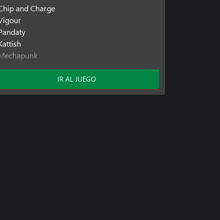
Chip and Charge
Vigour
Pandaty
Kattish
Mechapunk
Pipe Dream Xbox Edition
Rattyvity Lab
IR AL JUEGO
Ratyboy Adventures
Resetail
Webgeon Speedrun Edition
Sentry Paragon
Skeljump
Yello Adventures
Blacksmith Forger