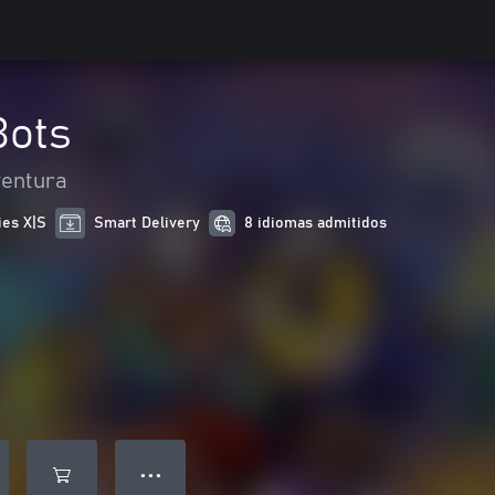
Bots
ventura
ies X|S
Smart Delivery
8 idiomas admitidos
● ● ●