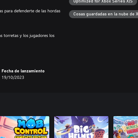
Optimized for Xbox Series X|S
as para defenderte de las hordas
Cosas guardadas en la nube de 
 torretas y los jugadores los
eat 'em up desenfrenado. Blande
 cómo usar mejor las torretas
Fecha de lanzamiento
19/10/2023
 Juega en línea, de forma local con
Afronta desafíos únicos por 8
s plantas mutantes que atraparán a