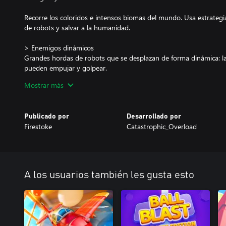
Recorre los coloridos e intensos biomas del mundo. Usa estrategi
de robots y salvar a la humanidad.
> Enemigos dinámicos
Grandes hordas de robots que se desplazan de forma dinámica: las
pueden empujar y golpear.
Mostrar más
> Estrategia y pelea
Una mezcla única de estrategia informal de defensa de torre y b
martillos gigantes, corre y salta por niveles dinámicos y descubre
Publicado por
Desarrollado por
contra las oleadas de robots.
Firestoke
Catastrophic_Overload
> Juega con amigos o en solitario
Diseñado para divertirse tanto en multijugador como en solitario.
hasta 4 jugadores o con una mezcla de los dos.
A los usuarios también les gusta esto
> Variedad de niveles
Recorre un mundo futurista con 32 niveles variados y dinámicos. 
biomas, desde el volcán que sobrecalentará tus torretas hasta la
los jugadores en la selva.