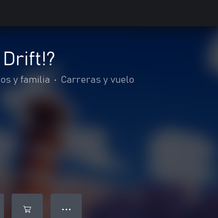
Drift!?
os y familia
•
Carreras y vuelo
● ● ●