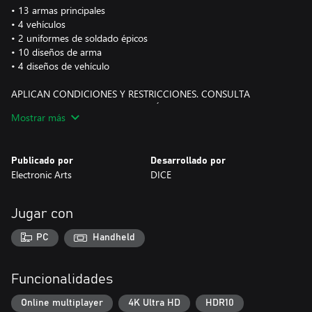
• 13 armas principales
• 4 vehículos
• 2 uniformes de soldado épicos
• 10 diseños de arma
• 4 diseños de vehículo
APLICAN CONDICIONES Y RESTRICCIONES. CONSULTA
www.ea.com/es-mx/legal PARA MÁS DETALLES.
Mostrar más
CUALQUIER REFERENCIA A UNA MARCA, MODELO O
FABRICANTE PARTICULAR, ASÍ COMO A UNA VERSIÓN DE
Publicado por
Desarrollado por
ARMA, EQUIPAMIENTO O VEHÍCULO CONCRETO, RESPONDEN
Electronic Arts
DICE
SOLO A LA PRECISIÓN HISTÓRICA Y EN NINGÚN CASO
IMPLICAN PATROCINIO O ASOCIACIÓN CON NINGÚN
PROPIETARIO DE MARCAS COMERCIALES.
Jugar con
PC
Handheld
Funcionalidades
Online multiplayer
4K Ultra HD
HDR10