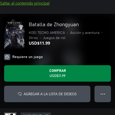
Saltar al contenido principal
Batalla de Zhongyuan
KOEI TECMO AMERICA
•
Acción y aventura
•
Otros
•
Juegos de rol
USD$11.99
Requiere un juego
COMPRAR
USD$11.99
AGREGAR A LA LISTA DE DESEOS
● ● ●