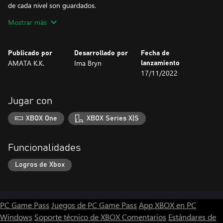
de cada nivel son guardados.
- ¡Logros!
Mostrar más
- Incluye esquemas de control para diestros y zurdos para mayor
accesibilidad.
- Hecho con amor, solo para tí.
Publicado por
Desarrollado por
Fecha de
- ¡Mochilas! (x2)
AMATA K.K.
Ima Bryn
lanzamiento
- ¡Gemelos! (x2)
17/11/2022
- ¡Humor! (no garantizado)
Jugar con
XBOX One
XBOX Series X|S
Funcionalidades
Logros de Xbox
PC Game Pass
Juegos de PC Game Pass
App XBOX en PC
Windows
Soporte técnico de XBOX
Comentarios
Estándares de