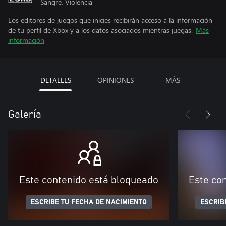
Sangre, Violencia
Los editores de juegos que inicies recibirán acceso a la información
de tu perfil de Xbox y a los datos asociados mientras juegas.
Más
información
DETALLES
OPINIONES
MÁS
Galería
Este contenido está bloqueado
Este co
ESCRIBE TU FECHA DE NACIMIENTO
ESCRIB