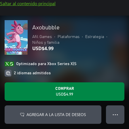
Saltar al contenido principal
Axobubble
Afil Games
•
Plataformas
•
Estrategia
•
Niños y familia
USD$4.99
Optimizado para Xbox Series X|S
2 idiomas admitidos
COMPRAR
USD$4.99
AGREGAR A LA LISTA DE DESEOS
● ● ●