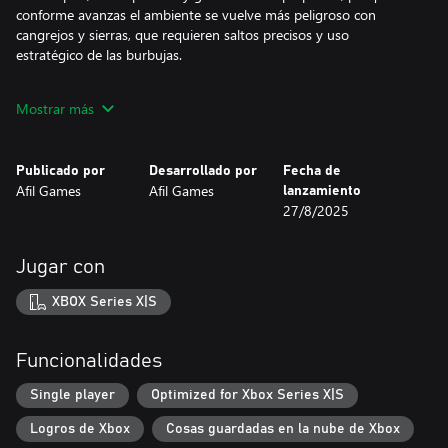
conforme avanzas el ambiente se vuelve más peligroso con
cangrejos y sierras, que requieren saltos precisos y uso
estratégico de las burbujas.
Si te gustan los juegos de plataformas 2D con un giro único y
Mostrar más
niveles que fomentan la creatividad, Axobubble es tu próxima
aventura.
Publicado por
Desarrollado por
Fecha de
Afil Games
Afil Games
lanzamiento
27/8/2025
Jugar con
XBOX Series X|S
Funcionalidades
Single player
Optimized for Xbox Series X|S
Logros de Xbox
Cosas guardadas en la nube de Xbox