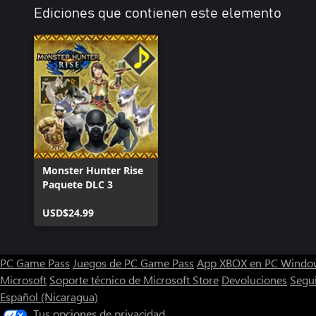
Ediciones que contienen este elemento
Monster Hunter Rise
Paquete DLC 3
USD$24.99
PC Game Pass
Juegos de PC Game Pass
App XBOX en PC Windo
Microsoft
Soporte técnico de Microsoft Store
Devoluciones
Segu
Español (Nicaragua)
Tus opciones de privacidad