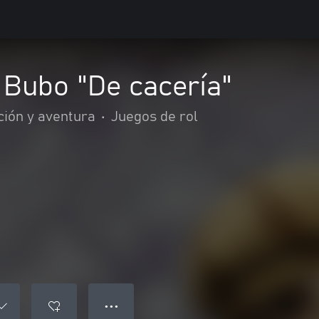
 Bubo "De cacería"
ción y aventura
•
Juegos de rol
● ● ●