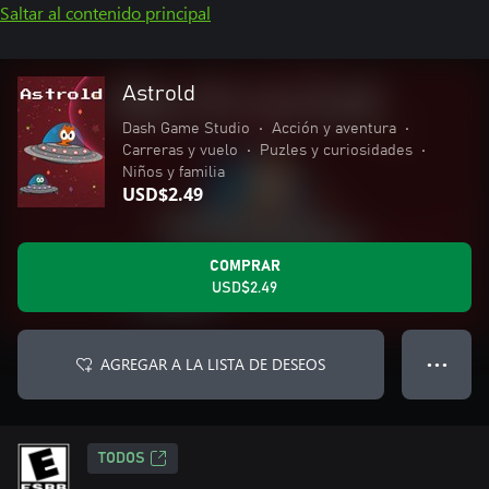
Saltar al contenido principal
Astrold
Dash Game Studio
•
Acción y aventura
•
Carreras y vuelo
•
Puzles y curiosidades
•
Niños y familia
USD$2.49
COMPRAR
USD$2.49
AGREGAR A LA LISTA DE DESEOS
● ● ●
TODOS