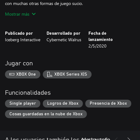
con muchas otras formas de juego sucio.
Mostrar más
Personaliza tu grav como más te apetezca, pero hazlo con
cuidado: si te decides a mejorar un elemento, quizá estés
comprometiendo otro. Tendrás a tu disposición diseños
Publicado por
Desarrollado por
Fecha de
Iceberg Interactive
Cybernetic Walrus
lanzamiento
2/5/2020
Jugar con
XBOX One
XBOX Series X|S
Funcionalidades
Single player
Logros de Xbox
Presencia de Xbox
Cosas guardadas en la nube de Xbox
Mostrar todo
A los usuarios también les gusta esto