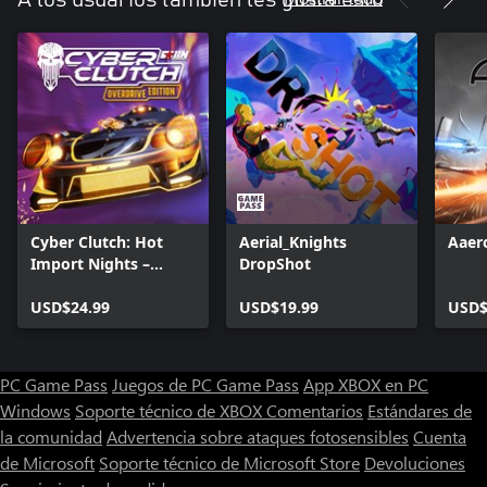
Cyber Clutch: Hot
Aerial_Knights
Aaer
Import Nights –
DropShot
Edición Overdrive
USD$24.99
USD$19.99
USD$
PC Game Pass
Juegos de PC Game Pass
App XBOX en PC
Windows
Soporte técnico de XBOX
Comentarios
Estándares de
la comunidad
Advertencia sobre ataques fotosensibles
Cuenta
de Microsoft
Soporte técnico de Microsoft Store
Devoluciones