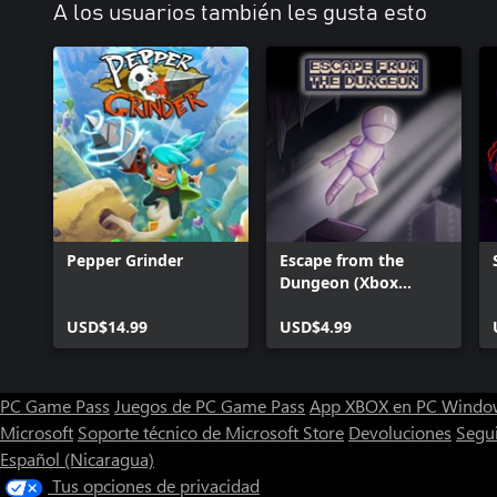
A los usuarios también les gusta esto
Pepper Grinder
Escape from the
Dungeon (Xbox
Series)
USD$14.99
USD$4.99
PC Game Pass
Juegos de PC Game Pass
App XBOX en PC Windo
Microsoft
Soporte técnico de Microsoft Store
Devoluciones
Segu
Español (Nicaragua)
Tus opciones de privacidad