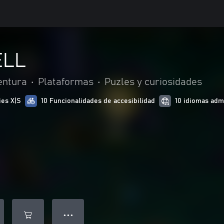
ELL
entura
•
Plataformas
•
Puzles y curiosidades
ies X|S
10 Funcionalidades de accesibilidad
10 idiomas adm
● ● ●