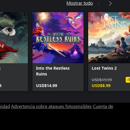
Mostrar todo
g
Into the Restless
Lost Twins 2
Ruins
USD$19.99
-
9
USD$14.99
USD$8.99
nidad
Advertencia sobre ataques fotosensibles
Cuenta de