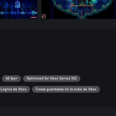
60 fps+
Optimized for Xbox Series X|S
Logros de Xbox
Cosas guardadas en la nube de Xbox