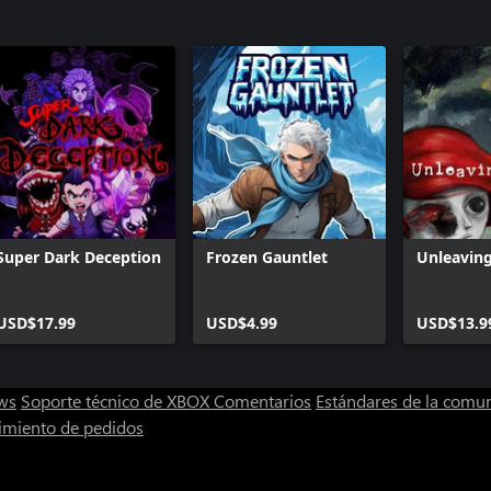
Super Dark Deception
Frozen Gauntlet
Unleavin
USD$17.99
USD$4.99
USD$13.9
ws
Soporte técnico de XBOX
Comentarios
Estándares de la comu
imiento de pedidos