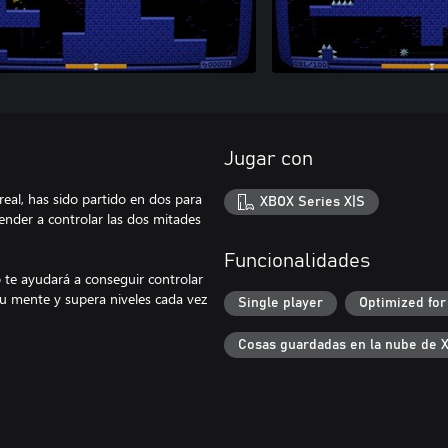
Jugar con
eal, has sido partido en dos para
XBOX Series X|S
ender a controlar las dos mitades
Funcionalidades
 te ayudará a conseguir controlar
tu mente y supera niveles cada vez
Single player
Optimized for
Cosas guardadas en la nube de 