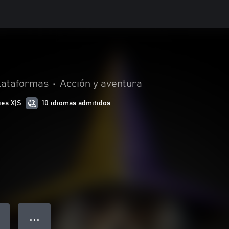
lataformas
•
Acción y aventura
ies X|S
10 idiomas admitidos
● ● ●