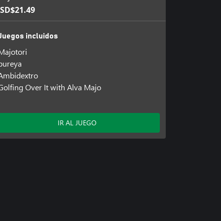
SD$21.49
Juegos incluidos
Majotori
pureya
Ambidextro
Golfing Over It with Alva Majo
IR AL JUEGO