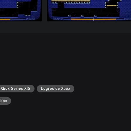
 Xbox Series X|S
Logros de Xbox
Xbox