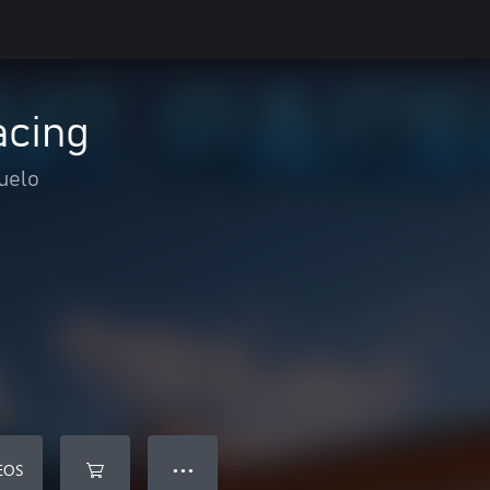
acing
uelo
EOS
● ● ●