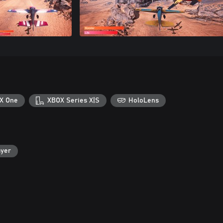
X One
XBOX Series X|S
HoloLens
ayer