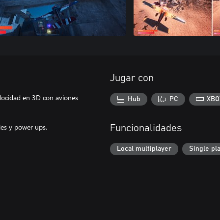
Jugar con
velocidad en 3D con aviones
Hub
PC
XBO
fles y power ups.
Funcionalidades
Local multiplayer
Single pl