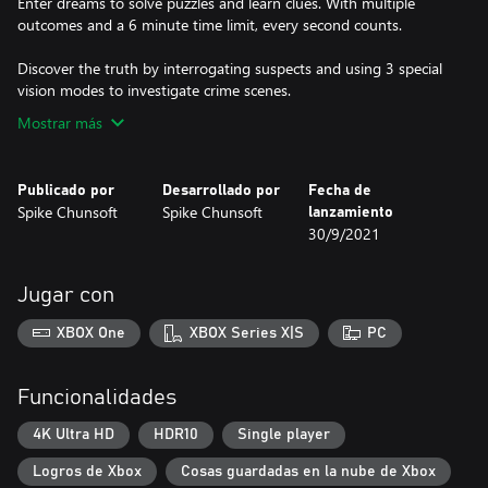
Enter dreams to solve puzzles and learn clues. With multiple
outcomes and a 6 minute time limit, every second counts.
Discover the truth by interrogating suspects and using 3 special
vision modes to investigate crime scenes.
Mostrar más
Publicado por
Desarrollado por
Fecha de
Spike Chunsoft
Spike Chunsoft
lanzamiento
30/9/2021
Jugar con
XBOX One
XBOX Series X|S
PC
Funcionalidades
4K Ultra HD
HDR10
Single player
Logros de Xbox
Cosas guardadas en la nube de Xbox