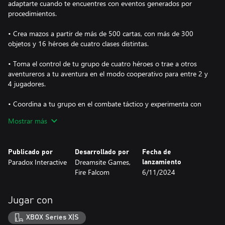
adaptarte cuando te encuentres con eventos generados por
procedimientos.
• Crea mazos a partir de más de 500 cartas, con más de 300
objetos y 16 héroes de cuatro clases distintas.
• Toma el control de tu grupo de cuatro héroes o trae a otros
aventureros a tu aventura en el modo cooperativo para entre 2 y
4 jugadores.
• Coordina a tu grupo en el combate táctico y experimenta con
combinaciones de distintas clases para descubrir formas
Mostrar más
totalmente distintas de jugar.
• Enfréntate a jefes poderosos y supera eventos y misiones
Publicado por
Desarrollado por
Fecha de
donde tus decisiones afectarán al desarrollo de la historia.
Paradox Interactive
Dreamsite Games,
lanzamiento
Fire Falcom
6/11/2024
• Disfruta de una rejugabilidad ilimitada con tres modos de juego
en profundidad para dominar.
Jugar con
Tu misión entraña un alto riesgo: rescatar a la hija del rey de las
garras del traicionero lord Hanshek antes de que la elimine.
XBOX Series X|S
El destino de tu grupo y el de Senenthia está en tus manos. ¿Qué