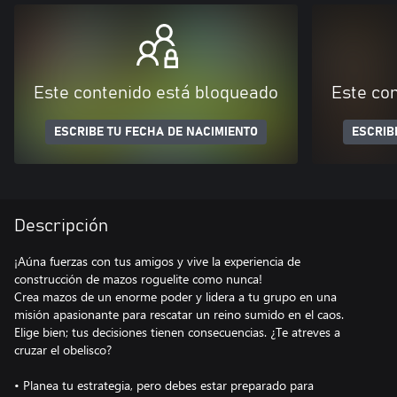
Este contenido está bloqueado
Este co
ESCRIBE TU FECHA DE NACIMIENTO
ESCRIB
Descripción
¡Aúna fuerzas con tus amigos y vive la experiencia de
construcción de mazos roguelite como nunca!
Crea mazos de un enorme poder y lidera a tu grupo en una
misión apasionante para rescatar un reino sumido en el caos.
Elige bien; tus decisiones tienen consecuencias. ¿Te atreves a
cruzar el obelisco?
• Planea tu estrategia, pero debes estar preparado para