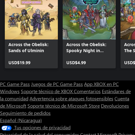
Across the Obelisk:
Across the Obelisk:
Acros
Sands of Ulminin
Spooky Night in
The S
Senenthia
USD$19.99
USD$4.99
USD$
PC Game Pass
Juegos de PC Game Pass
App XBOX en PC
Windows
Soporte técnico de XBOX
Comentarios
Estándares de
la comunidad
Advertencia sobre ataques fotosensibles
Cuenta
de Microsoft
Soporte técnico de Microsoft Store
Devoluciones
Seguimiento de pedidos
Español (Nicaragua)
Tus opciones de privacidad
Privacidad de la salud del consumidor
Contact Microsoft
Privacy