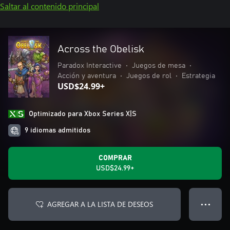
Saltar al contenido principal
Across the Obelisk
Paradox Interactive
•
Juegos de mesa
•
Acción y aventura
•
Juegos de rol
•
Estrategia
USD$24.99+
Optimizado para Xbox Series X|S
9 idiomas admitidos
COMPRAR
USD$24.99+
AGREGAR A LA LISTA DE DESEOS
● ● ●