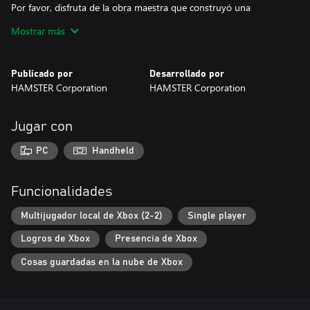
Por favor, disfruta de la obra maestra que construyó una
generación para videojuegos.
Mostrar más
* Este título se basa en la versión de MVS (NEOGEO para salas
recreativas). Puede haber diferencias entre esta versión y las
Publicado por
Desarrollado por
versiones para la consola doméstica NEOGEO y otras consolas
HAMSTER Corporation
HAMSTER Corporation
domésticas.
Jugar con
PC
Handheld
Funcionalidades
Multijugador local de Xbox (2-2)
Single player
Logros de Xbox
Presencia de Xbox
Cosas guardadas en la nube de Xbox