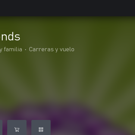
onds
y familia
•
Carreras y vuelo