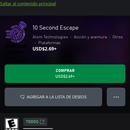
Saltar al contenido principal
10 Second Escape
Atom Technologies
•
Acción y aventura
•
Otros
•
Plataformas
USD$2.69+
COMPRAR
USD$2.69+
AGREGAR A LA LISTA DE DESEOS
● ● ●
TODOS