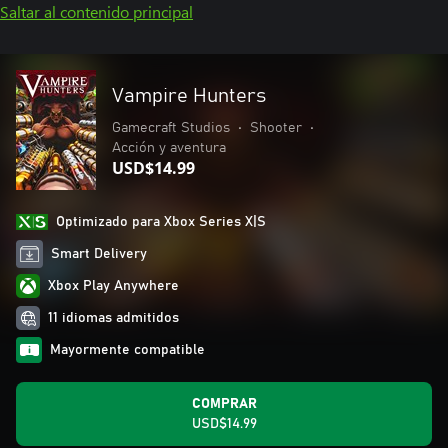
Saltar al contenido principal
Vampire Hunters
Gamecraft Studios
•
Shooter
•
Acción y aventura
USD$14.99
Optimizado para Xbox Series X|S
Smart Delivery
Xbox Play Anywhere
11 idiomas admitidos
Mayormente compatible
COMPRAR
USD$14.99