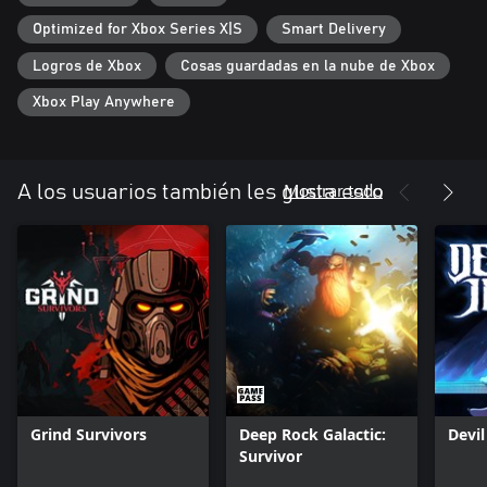
Optimized for Xbox Series X|S
Smart Delivery
Logros de Xbox
Cosas guardadas en la nube de Xbox
Xbox Play Anywhere
Mostrar todo
A los usuarios también les gusta esto
Grind Survivors
Deep Rock Galactic:
Devi
Survivor