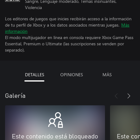
Sangre, Lenguaje moderado, Temas insinuantes,
Violencia
Los editores de juegos que inicies recibirán acceso a la información
de tu perfil de Xbox y a los datos asociados mientras juegas.
Más
información
El modo multijugador en línea en consola requiere Xbox Game Pass
Essential, Premium o Ultimate (las suscripciones se venden por
separado).
DETALLES
OPINIONES
MÁS
Galería
Este contenido está bloqueado
Este co