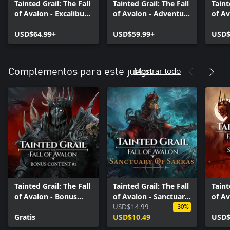
Tainted Grail: The Fall
Tainted Grail: The Fall
Taint
of Avalon - Excalibur
of Avalon - Adventure
of Av
Edition
Pack
Supp
USD$64.99+
USD$59.99+
USD$
Mostrar todo
Complementos para este juego
Tainted Grail: The Fall
Tainted Grail: The Fall
Taint
of Avalon - Bonus
of Avalon - Sanctuary
of Av
Content #1
of Sarras
USD$14.99
Supp
-30%
Gratis
USD$10.49
USD$