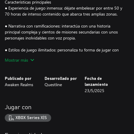
Características principales
● Experiencia de juego inmensa: déjate embelesar por entre 50 y
70 horas de intenso contenido que abarca tres amplias zonas.
● Narrativa con ramificaciones: interactúa con una historia
principal compleja y cientos de misiones secundarias con unos
personajes inolvidables con voz propia.
● Estilos de juego ilimitados: personaliza tu forma de jugar con
un sinfín de combinaciones: mezcla atributos, habilidades y
Mostrar más
equipamiento para dar con tu configuración favorita.
________________________________________
Explora los secretos de Avalon
Publicado por
Desarrollado por
Fecha de
Cada esquina de Avalon está llena de sorpresas: objetos ocultos,
Awaken Realms
Questline
lanzamiento
secretos de la historia, enemigos únicos, mazmorras, misiones y
23/5/2025
PNJ fascinantes. Explora libremente a tu rimo y lábrate tu destino
en un mundo abierto de verdad.
________________________________________
Jugar con
Combate dinámico
Cambia de forma fluida entre armas cuerpo a cuerpo, escudos,
XBOX Series X|S
arcos, magia, objetos arrojadizos, mezclas y mucho más. Esquiva,
rechaza y bloquea para protegerte del peligro. Experimenta y
desarrolla el estilo de combate definitivo para enfrentarte a una