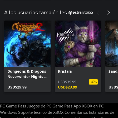
Mostrar todo
A los usuarios también les gusta esto
Dungeons & Dragons
Kristala
Sand
Neverwinter Nights 2:
Enhanced Edition
USD$39.99
-40%
USD$29.99
USD$23.99
USD$
PC Game Pass
Juegos de PC Game Pass
App XBOX en PC
Windows
Soporte técnico de XBOX
Comentarios
Estándares de