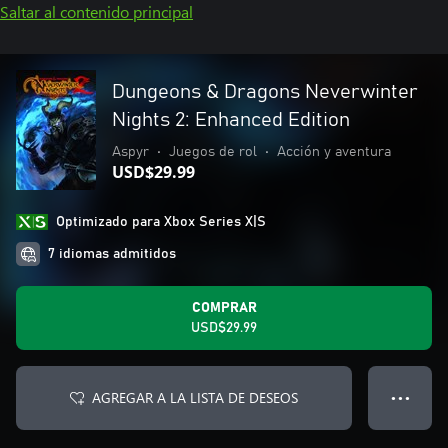
Saltar al contenido principal
Dungeons & Dragons Neverwinter
Nights 2: Enhanced Edition
Aspyr
•
Juegos de rol
•
Acción y aventura
USD$29.99
Optimizado para Xbox Series X|S
7 idiomas admitidos
COMPRAR
USD$29.99
AGREGAR A LA LISTA DE DESEOS
● ● ●