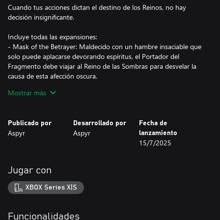
Cuando tus acciones dictan el destino de los Reinos, no hay
decisión insignificante.
Incluye todas las expansiones:
- Mask of the Betrayer: Maldecido con un hambre insaciable que
solo puede aplacarse devorando espíritus, el Portador del
Fragmento debe viajar al Reino de las Sombras para desvelar la
causa de esta afección oscura.
Mostrar más
- Storm of Zehir: Naufragas junto a tu tripulación en las costas de
una nación selvática y hostil. Mientras te abres paso luchando
para volver a la civilización, descubres una conspiración que
Publicado por
Desarrollado por
Fecha de
amenaza con cambiar Faerûn para siempre.
Aspyr
Aspyr
lanzamiento
15/7/2025
- Mysteries of Westgate: Ten cuidado al andar las calles de Puerta
del Oeste, donde todo puede suceder y todo tiene un precio.
Explora y expón los secretos ocultos en las profundidades de las
Jugar con
entrañas de la ciudad antes de que te consuman.
XBOX Series X|S
*Características clave*
Reúne tu grupo: Forma un equipo con tus amigos de cualquier
Funcionalidades