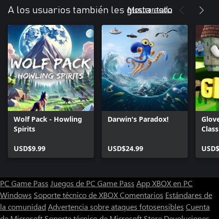
Mostrar todo
A los usuarios también les gusta esto
Wolf Pack - Howling
Darwin's Paradox!
Glov
Spirits
Class
USD$9.99
USD$24.99
USD$
PC Game Pass
Juegos de PC Game Pass
App XBOX en PC
Windows
Soporte técnico de XBOX
Comentarios
Estándares de
la comunidad
Advertencia sobre ataques fotosensibles
Cuenta
de Microsoft
Soporte técnico de Microsoft Store
Devoluciones