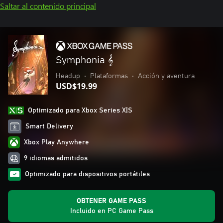
Saltar al contenido principal
Symphonia 𝄞
Headup
•
Plataformas
•
Acción y aventura
USD$19.99
Optimizado para Xbox Series X|S
Smart Delivery
Xbox Play Anywhere
9 idiomas admitidos
Optimizado para dispositivos portátiles
OBTENER GAME PASS
Incluido en PC Game Pass