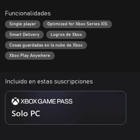
Características:
Funcionalidades
• Vive y supera grandes desafíos de plataformas con todas las
habilidades de Philemon
Single player
Optimized for Xbox Series X|S
• Descubre varios entornos en los que se combinan música y
maquinaria
Smart Delivery
Logros de Xbox
• Toca el violín para activar elementos dentro del nivel y dar vida
al reino
Cosas guardadas en la nube de Xbox
• Reúne a prodigios de la música e interpreta conciertos
Xbox Play Anywhere
impresionantes para devolver la música, la alegría y la gloria al
Incluido en estas suscripciones
Solo PC