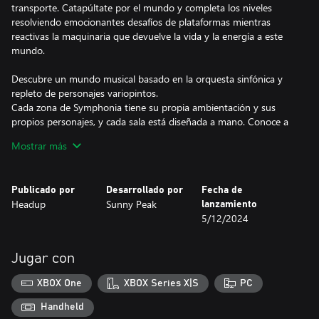
transporte. Catapúltate por el mundo y completa los niveles
resolviendo emocionantes desafíos de plataformas mientras
reactivas la maquinaria que devuelve la vida y la energía a este
mundo.
Descubre un mundo musical basado en la orquesta sinfónica y
repleto de personajes variopintos.
Cada zona de Symphonia tiene su propia ambientación y sus
propios personajes, y cada sala está diseñada a mano. Conoce a
músicos prodigiosos e intenta convencerlos para que se unan a la
Mostrar más
orquesta.
Una banda sonora única con base en el periodo musical
Publicado por
Desarrollado por
Fecha de
romántico e ideada por el compositor Olivier Esman.
Headup
Sunny Peak
lanzamiento
Disfruta de la actuación de la Scoring Orchestra Paris, grabada
5/12/2024
específicamente para Symphonia y escrita por el compositor
Olivier Esman y su equipo. Interpreta conciertos apasionantes
centrados en cada una de las familias de instrumentos: cuerda,
Jugar con
viento metal y viento madera.
XBOX One
XBOX Series X|S
PC
Explora, navega, toca el violín y reúne a músicos. Haz que
Symphonia despierte.
Handheld