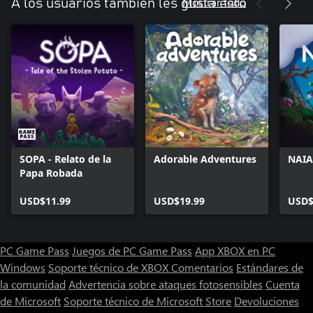
Mostrar todo
A los usuarios también les gusta esto
SOPA - Relato de la
Adorable Adventures
NAI
Papa Robada
USD$11.99
USD$19.99
USD$
PC Game Pass
Juegos de PC Game Pass
App XBOX en PC
Windows
Soporte técnico de XBOX
Comentarios
Estándares de
la comunidad
Advertencia sobre ataques fotosensibles
Cuenta
de Microsoft
Soporte técnico de Microsoft Store
Devoluciones