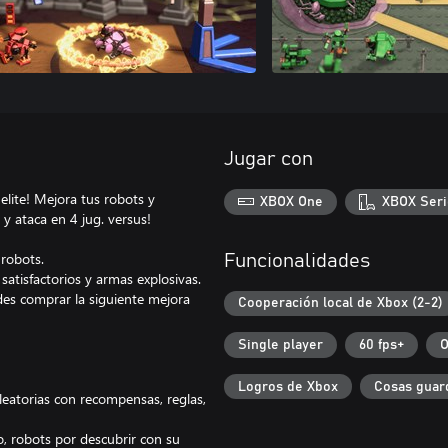
Jugar con
lite! Mejora tus robots y
XBOX One
XBOX Seri
y ataca en 4 jug. versus!
robots.
Funcionalidades
atisfactorios y armas explosivas.
des comprar la siguiente mejora
Cooperación local de Xbox (2-2)
Single player
60 fps+
O
Logros de Xbox
Cosas guar
eatorias con recompensas, reglas,
robots por descubrir con su