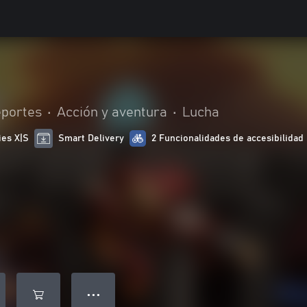
portes
•
Acción y aventura
•
Lucha
ies X|S
Smart Delivery
2 Funcionalidades de accesibilidad
● ● ●