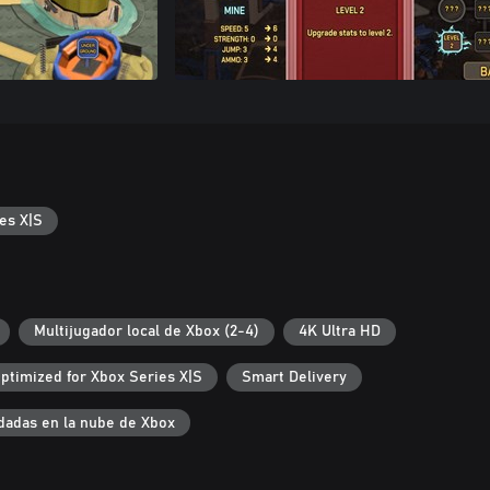
es X|S
Multijugador local de Xbox (2-4)
4K Ultra HD
ptimized for Xbox Series X|S
Smart Delivery
dadas en la nube de Xbox