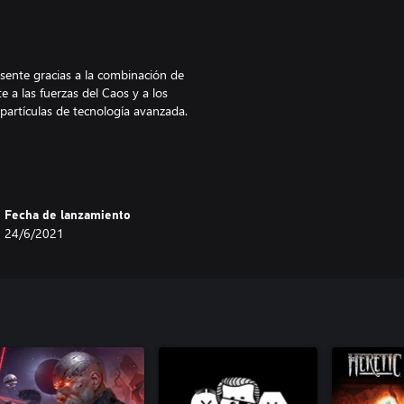
esente gracias a la combinación de
e a las fuerzas del Caos y a los
 partículas de tecnología avanzada.
los tiros entre hordas de criaturas
Fecha de lanzamiento
24/6/2021
re de tus enemigos. Siente el gore
l hermoso y demencial sistema de
de mapas creados por la
s multijugador. Supera la