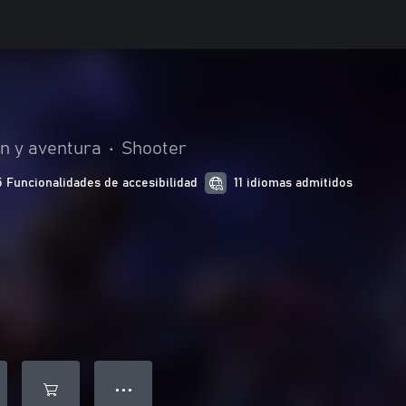
n y aventura
•
Shooter
5 Funcionalidades de accesibilidad
11 idiomas admitidos
● ● ●