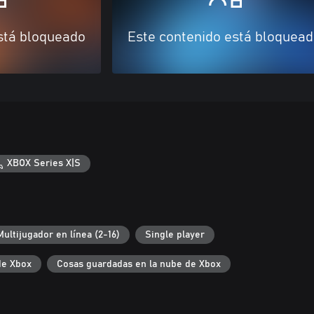
stá bloqueado
Este contenido está bloquea
XBOX Series X|S
Multijugador en línea (2-16)
Single player
de Xbox
Cosas guardadas en la nube de Xbox