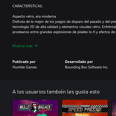
CARACTERÍSTICAS:
Aspecto retro, era moderna
Disfruta de lo mejor de los juegos de disparo del pasado y del pr
tecnología 3D de alta calidad y elementos visuales retro. Enfréntat
prodeanos entre grandes explosiones de píxeles lo-fi y efectos de
Puro caos de disparos retro
Mostrar más
Siente la cólera de la acción frenética e imparable. Ábrete pasos a 
nacidas del caos usando un arsenal de armas estrafalarias.
Publicado por
Desarrollado por
Lluvia roja
Humble Games
Bounding Box Software Inc.
Salpica las paredes de acero y los pasillos alienígenas con la sang
de los juegos de disparos de antaño llevado al máximo gracias a
desmembramiento de Prodeus.
Niveles creados por la comunidad
A los usuarios también les gusta esto
Descubre nuevas arenas mediante un explorador integrado lleno 
comunidad para acceder siempre a nuevos combates viscerales.
Masacre multijugador
Forma un equipo y enfréntate a otros jugadores en diversos modo