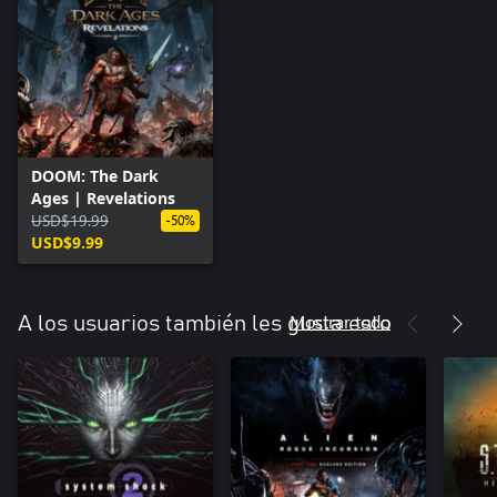
DOOM: The Dark
Ages | Revelations
USD$19.99
-50%
USD$9.99
Mostrar todo
A los usuarios también les gusta esto