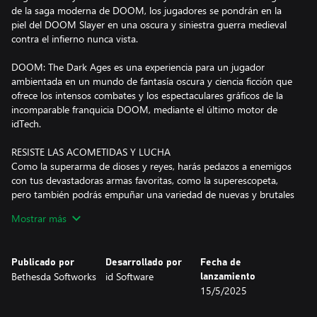
de la saga moderna de DOOM, los jugadores se pondrán en la
piel del DOOM Slayer en una oscura y siniestra guerra medieval
contra el infierno nunca vista.
DOOM: The Dark Ages es una experiencia para un jugador
ambientada en un mundo de fantasía oscura y ciencia ficción que
ofrece los intensos combates y los espectaculares gráficos de la
incomparable franquicia DOOM, mediante el último motor de
idTech.
RESISTE LAS ACOMETIDAS Y LUCHA
Como la superarma de dioses y reyes, harás pedazos a enemigos
con tus devastadoras armas favoritas, como la superescopeta,
pero también podrás empuñar una variedad de nuevas y brutales
armas, como el versátil escudo sierra. Resistirás las acometidas y
Mostrar más
lucharás en los campos de batalla infestados de demonios en los
salvajes e intensos combates por los que es famosa la saga
original de DOOM. Alzarás el vuelo a lomos del feroz
Publicado por
Desarrollado por
Fecha de
mecadragón y te erigirás en un descomunal meca Atlan para
Bethesda Softworks
id Software
lanzamiento
aplastar a demonios con un nuevo y mejorado sistema de
15/5/2025
ejecuciones. Solo el Slayer es capaz de reinar en el caos
empuñando estas devastadoras armas.