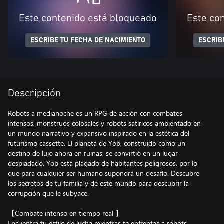
Este contenido está bloqueado
Este co
ESCRIBE TU FECHA DE NACIMIENTO
ESCRIB
Descripción
Robots a medianoche es un RPG de acción con combates
intensos, monstruos colosales y robots satíricos ambientado en
un mundo narrativo y expansivo inspirado en la estética del
futurismo cassette. El planeta de Yob, construido como un
destino de lujo ahora en ruinas, se convirtió en un lugar
despiadado. Yob está plagado de habitantes peligrosos, por lo
que para cualquier ser humano supondrá un desafío. Descubre
los secretos de tu familia y de este mundo para descubrir la
corrupción que le subyace.
【Combate intenso en tiempo real 】
Encuentra tu estilo de lucha mientras te enfrentas a robots,