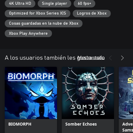
4K Ultra HD
Single player
60 fps+
Optimized for Xbox Series X|S
Logros de Xbox
Cosas guardadas en la nube de Xbox
Xbox Play Anywhere
Mostrar todo
A los usuarios también les gusta esto
BIOMORPH
Somber Echoes
Adve
Sams