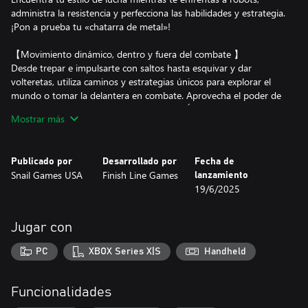
administra la resistencia y perfecciona las habilidades y estrategia.
¡Pon a prueba tu «chatarra de metal»!
【Movimiento dinámico, dentro y fuera del combate 】
Desde trepar e impulsarte con saltos hasta esquivar y dar
volteretas, utiliza caminos y estrategias únicos para explorar el
mundo o tomar la delantera en combate. Aprovecha el poder de
tu guante espacial, conocido como el MITÓN, para impulsar,
Mostrar más
golpear y dar patadas a objetos y enemigos.
【Explora y descubre los secretos más profundos 】
Publicado por
Desarrollado por
Fecha de
¿Qué harías si te despertaras en un mundo completamente
Snail Games USA
Finish Line Games
lanzamiento
nuevo?
19/6/2025
Ayuda a Zoe a descubrir qué sucedió y a saber más sobre el
Jugar con
PC
XBOX Series X|S
Handheld
Funcionalidades