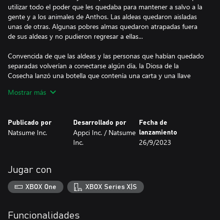
utilizar todo el poder que les quedaba para mantener a salvo a la
gente y a los animales de Anthos. Las aldeas quedaron aisladas
unas de otras. Algunas pobres almas quedaron atrapadas fuera
de sus aldeas y no pudieron regresar a ellas...
Convencida de que las aldeas y las personas que habían quedado
separadas volverían a conectarse algún día, la Diosa de la
Cosecha lanzó una botella que contenía una carta y una llave
mágica y luego cayó en un profundo sueño...
Mostrar más
Ahora, 10 años después, tú has encontrado el mensaje de
socorro que la Diosa de la Cosecha envió al mundo en esa
Publicado por
Desarrollado por
Fecha de
botella. Con la ayuda de tu estrafalario amigo, el inventor Doc Jr.,
Natsume Inc.
Appci Inc. / Natsume
lanzamiento
y de muchos otros tendrás que intenta revivir a la Diosa de la
Inc.
26/9/2023
Cosecha y a los Espíritus de la Cosecha, ¡así como reconectar
todas las aldeas de Anthos entre sí!
Jugar con
• ¡Cultiva por todo Anthos con la nueva y mejorada expando-
granja de Doc! Desplázate fácilmente de un lugar a otro y
XBOX One
XBOX Series X|S
practica la agricultura en todas partes, ¡desde montañas nevadas
hasta hermosas playas!
Funcionalidades