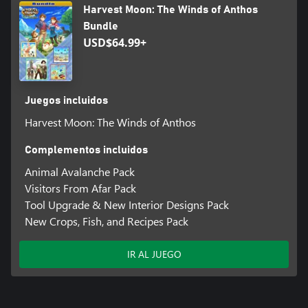
Harvest Moon: The Winds of Anthos
teletransportación de la Diosa de la Cosecha!
Bundle
• ¡Haz fotos, selfies y mucho más!
USD$64.99+
Juegos incluidos
Harvest Moon: The Winds of Anthos
Complementos incluidos
Animal Avalanche Pack
Visitors From Afar Pack
Tool Upgrade & New Interior Designs Pack
New Crops, Fish, and Recipes Pack
IR AL JUEGO