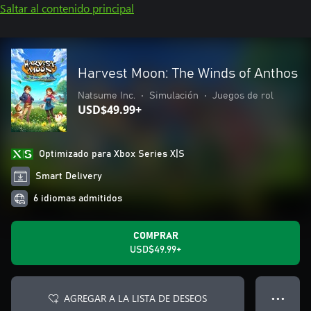
Saltar al contenido principal
Harvest Moon: The Winds of Anthos
Natsume Inc.
•
Simulación
•
Juegos de rol
USD$49.99+
Optimizado para Xbox Series X|S
Smart Delivery
6 idiomas admitidos
COMPRAR
USD$49.99+
AGREGAR A LA LISTA DE DESEOS
● ● ●