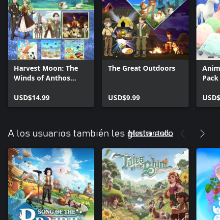
Harvest Moon: The
The Great Outdoors
Anim
Winds of Anthos
Pack
Season Pass
USD$14.99
USD$9.99
USD$
Mostrar todo
A los usuarios también les gusta esto