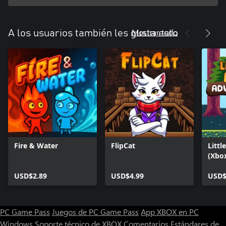
Mostrar todo
A los usuarios también les gusta esto
Fire & Water
FlipCat
Littl
(Xbo
USD$2.89
USD$4.99
USD$
PC Game Pass
Juegos de PC Game Pass
App XBOX en PC
Windows
Soporte técnico de XBOX
Comentarios
Estándares de