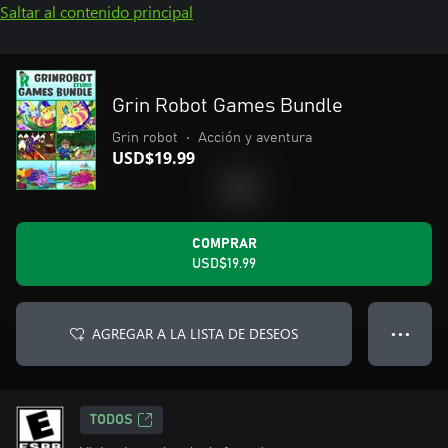
Saltar al contenido principal
Grin Robot Games Bundle
Grin robot
•
Acción y aventura
USD$19.99
COMPRAR
USD$19.99
AGREGAR A LA LISTA DE DESEOS
● ● ●
TODOS