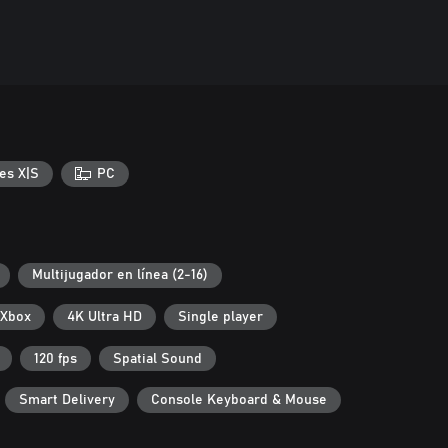
es X|S
PC
Multijugador en línea (2-16)
 Xbox
4K Ultra HD
Single player
120 fps
Spatial Sound
Smart Delivery
Console Keyboard & Mouse