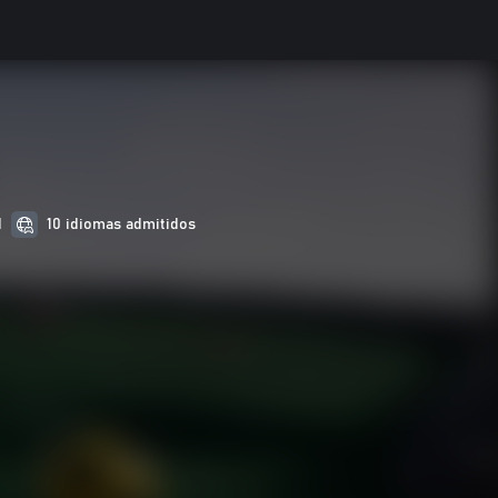
d
10 idiomas admitidos