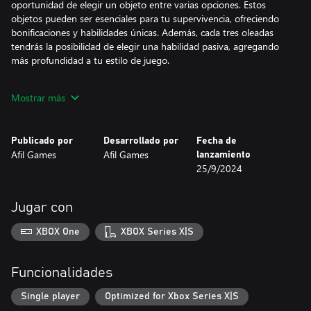
oportunidad de elegir un objeto entre varias opciones. Estos
objetos pueden ser esenciales para tu supervivencia, ofreciendo
bonificaciones y habilidades únicas. Además, cada tres oleadas
tendrás la posibilidad de elegir una habilidad pasiva, agregando
más profundidad a tu estilo de juego.
Prepárate para enfrentarte a desafiantes enemigos, algunos de
Mostrar más
ellos capaces de lanzar proyectiles hacia ti. Domina la mecánica
del juego, explora la granja y descubre los límites del mapa para
mantenerte a salvo.
Publicado por
Desarrollado por
Fecha de
Afil Games
Afil Games
lanzamiento
¡Aventúrate en este emocionante mundo de Farmer Survivors!
25/9/2024
Descubre la emoción de la supervivencia, la imprevisibilidad de
los juegos roguelike y el desafío de enfrentarte a enemigos cada
vez más poderosos. ¿Estás listo para convertirte en el héroe de la
Jugar con
granja? ¡Juega a Farmer Survivors ahora mismo y demuestra tu
valía como un verdadero superviviente!
XBOX One
XBOX Series X|S
Funcionalidades
Single player
Optimized for Xbox Series X|S