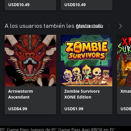
Survivors, Beyond
USD$10.49
Godsvivors and
USD$10.49
Border, Farmer
Farmer Survivors
Survivors, Primal
Survivors, Shield King
Mostrar todo
A los usuarios también les gusta esto
Arrowstorm
Zombie Survivors
Xmas
Ascendant
XONE Edition
USD$4.99
USD$1.99
USD$
PC Game Pass
Juegos de PC Game Pass
App XBOX en PC