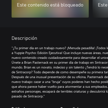
Este contenido está bloqueado
Este
Descripción
"¿Tu primer día en un trabajo nuevo? ¡Menuda pesadilla! ¡Todos l
a Yuppie Psycho: Edición Ejecutiva! Que incluye nuevas áreas, nuev
nuevo contenido creado cuidadosamente para desarrollar el univ
Únete a Brian Pasternack en su primer día de trabajo en Sintraco
mundo. Brian es un novato, indeciso y sin talento ¿Tendrá lo neces
de Sintracorp? Todo depende de como desempeñe su primera tarea..
Después de una inusual presentación de su oficina, Pasternack d
nuevo trabajo: cazar a una “bruja” cuyos poderes han hecho posibl
que ahora parece haber vuelto para atormentar a sus empleados. 
extraños personajes, escapará de terribles criaturas y descubrirá 
pasado de Sintracorp."