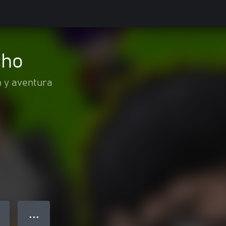
cho
 y aventura
● ● ●