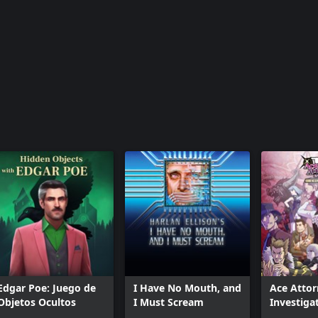
Edgar Poe: Juego de
I Have No Mouth, and
Ace Atto
Objetos Ocultos
I Must Scream
Investiga
Collectio