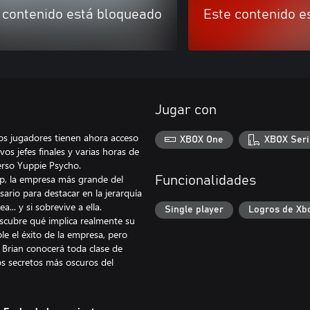
 contenido está bloqueado
Este contenido e
Jugar con
os jugadores tienen ahora acceso
XBOX One
XBOX Seri
os jefes finales y varias horas de
erso Yuppie Psycho.
rp, la empresa más grande del
Funcionalidades
ario para destacar en la jerarquía
. y si sobrevive a ella.
Single player
Logros de Xb
escubre qué implica realmente su
e el éxito de la empresa, pero
Brian conocerá toda clase de
los secretos más oscuros del