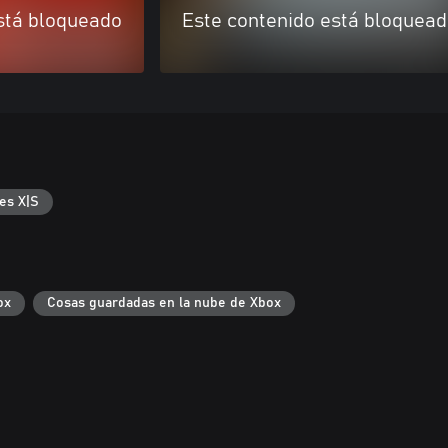
stá bloqueado
Este contenido está bloquea
es X|S
ox
Cosas guardadas en la nube de Xbox