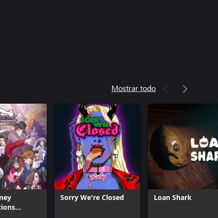
Mostrar todo
rney
Sorry We're Closed
Loan Shark
tions
n