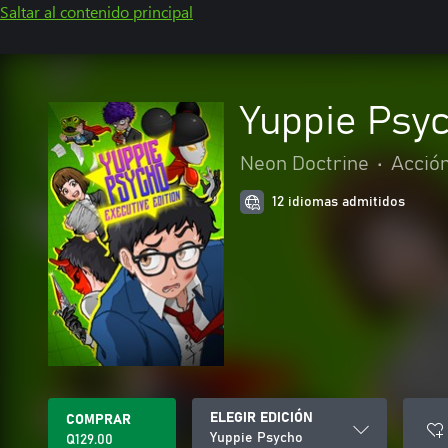
Saltar al contenido principal
Yuppie Psy
Neon Doctrine
•
Acción
12 idiomas admitidos
ELEGIR EDICIÓN
COMPRAR
Yuppie Psycho
Q129.00