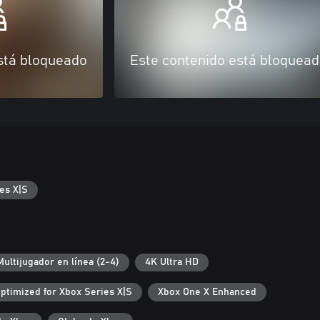
stá bloqueado
Este contenido está bloquea
es X|S
Multijugador en línea (2-4)
4K Ultra HD
ptimized for Xbox Series X|S
Xbox One X Enhanced