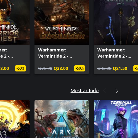
er:
Warhammer:
Warhammer:
e 2 -
Vermintide 2 -
Vermintide 2 -
iest of
Outcast Engineer
Forgotten Relics
8.00
Q76.00
Q38.00
Q43.00
Q21.50
-50%
-50%
-
Mostrar todo