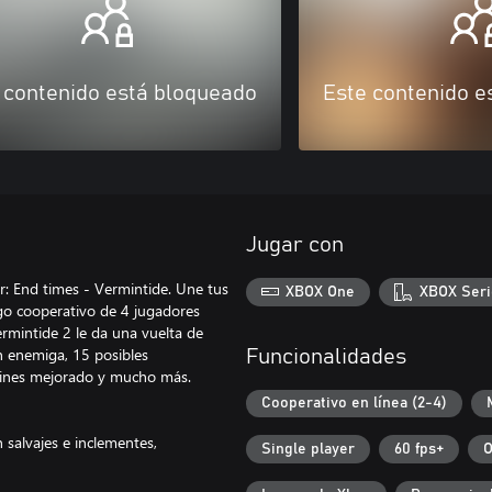
 contenido está bloqueado
Este contenido e
Jugar con
 End times - Vermintide. Une tus
XBOX One
XBOX Seri
ego cooperativo de 4 jugadores
rmintide 2 le da una vuelta de
n enemiga, 15 posibles
Funcionalidades
otines mejorado y mucho más.
Cooperativo en línea (2-4)
 salvajes e inclementes,
Single player
60 fps+
O