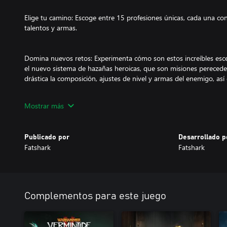
Elige tu camino: Escoge entre 15 profesiones únicas, cada una con
talentos y armas.
Domina nuevos retos: Experimenta cómo son estos increíbles esce
el nuevo sistema de hazañas heroicas, que son misiones perecede
drástica la composición, ajustes de nivel y armas del enemigo, así
Avanza en tu profesión: Sube de nivel a tus héroes y trepa por el 
Mostrar más
desbloqueando así nuevas habilidades y ganando acceso a equipo
Publicado por
Desarrollado p
La aventura continúa: Explora todo un abanico de nuevos niveles
Fatshark
Fatshark
fortaleza que protege el límite bretón del Imperio.
Reclama tus recompensas: Vermintide 2 tiene un nuevo y mejorad
recompensa a cada jugador con botín de guerra específico para s
Complementos para este juego
perecederas, baratijas, apariencias, materiales de fabricación y más