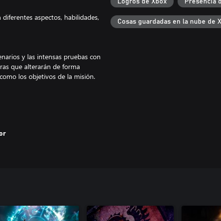
Logros de Xbox
Presencia 
 diferentes aspectos, habilidades,
Cosas guardadas en la nube de 
narios y las intensas pruebas con
ras que alterarán de forma
 como los objetivos de la misión.
árbol de talento en tu profesión,
 de lo más genial.
or
 en y alrededor de Helmgart, una
o sistema de botines, que
u profesión: armas, misiones
.