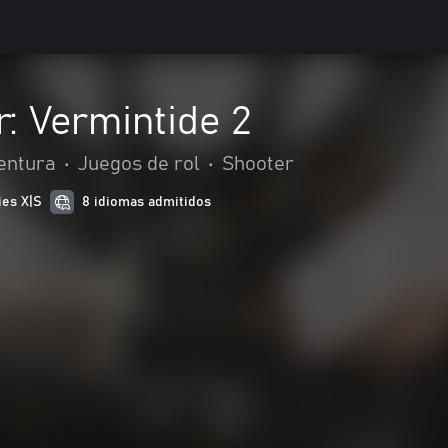
 Vermintide 2
entura
•
Juegos de rol
•
Shooter
ies X|S
8 idiomas admitidos