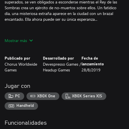
superados, se ven obligados a esconderse mientras el Rey de las
Sombras crea un ejército de no-muertos sobre ellos. Un fatídico
día, una misteriosa extraña aparece en la ciudad con un brazal
encantado. Ella ahora puede ser su única esperanza...
Jugabilidad:
Mostrar más
Eres Evelia Lyric, portadora del Aetherbrace y la única humana
capaz de entrar en Icenaire. Los sobrevivientes te consideran su
única esperanza contra el Rey de las Sombras. Solo un problema...
Publicado por
Desarrollado por
Fecha de
estás superada, y la supervivencia no está garantizada.
Chorus Worldwide
Devespresso Games /
lanzamiento
Games
Headup Games
28/8/2019
Vambrace: Cold Soul es un juego guiado por la narrativa llena de
personajes memorables, desafíos brutales y profunda estrategia.
Para tener éxito, debes elegir líderes perspicaces, acampar para
Jugar con
recuperarte, navegar por lugares extraños y sobrevivir a un
combate mortal. ¿Hurgarás suministros para venderlos o los
PC
XBOX One
XBOX Series X|S
usarás para elaborar nuevos objetos para tu próxima expedición?
La superficie de Icenaire es fría e implacable. Así que, prepara bien
Handheld
tu grupo antes de partir... no sea que te unas a los no-muertos
de la ciudad maldita.
Funcionalidades
En este juego, la diferencia entre la vida y la muerte se reduce a