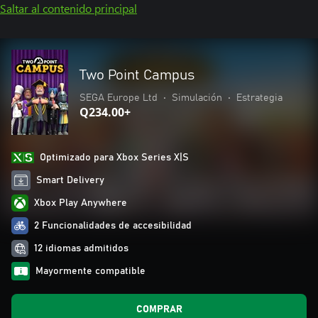
Saltar al contenido principal
Two Point Campus
SEGA Europe Ltd
•
Simulación
•
Estrategia
Q234.00+
Optimizado para Xbox Series X|S
Smart Delivery
Xbox Play Anywhere
2 Funcionalidades de accesibilidad
12 idiomas admitidos
Mayormente compatible
COMPRAR