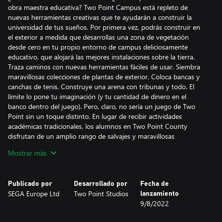
obra maestra educativa? Two Point Campus está repleto de
nuevas herramientas creativas que te ayudarán a construir la
universidad de tus sueños. Por primera vez, podrás construir en
el exterior a medida que desarrollas una zona de vegetación
desde cero en tu propio entorno de campus deliciosamente
educativo, que alojará las mejores instalaciones sobre la tierra.
Traza caminos con nuevas herramientas fáciles de usar. Siembra
maravillosas colecciones de plantas de exterior. Coloca bancas y
canchas de tenis. Construye una arena con tribunas y todo. El
límite lo pone tu imaginación (y tu cantidad de dinero en el
banco dentro del juego). Pero, claro, no sería un juego de Two
Point sin un toque distinto. En lugar de recibir actividades
académicas tradicionales, los alumnos en Two Point County
disfrutan de un amplio rango de salvajes y maravillosas
asignaturas: desde la Escuela de caballeros (oye, todos debemos
Mostrar más
aprender sobre justas en algún momento de nuestras vidas)
hasta la salivante Gastronomía, donde tus alumnos aprenderán
sobre menjunjes hechos para hacerte agua la boca, como pizzas
Publicado por
Desarrollado por
Fecha de
gigantes o tartas enormes. El año académico... ¡ya está aquí!
SEGA Europe Ltd
Two Point Studios
lanzamiento
Aprovecha la oportunidad para pasar mucho más tiempo con la
9/8/2022
pequeña gente de tu universidad. El año académico inicia con un
receso de verano, este te dará el tiempo suficiente como para