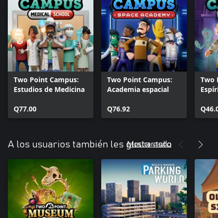
Two Point Campus:
Two Point Campus:
Two 
Estudios de Medicina
Academia espacial
Espír
Q77.00
Q76.92
Q46.
Mostrar todo
A los usuarios también les gusta esto