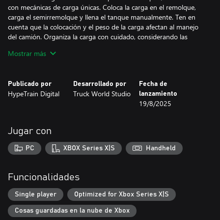
con mecánicas de carga únicas. Coloca la carga en el remolque,
carga el semirremolque y llena el tanque manualmente. Ten en
cuenta que la colocación y el peso de la carga afectan al manejo
del camión. Organiza la carga con cuidado, considerando las
capacidades del camión y las condiciones de la carretera. Y no
Mostrar más
olvides que estás en Australia, el hogar de los trenes de carretera
con múltiples remolques.
Publicado por
Desarrollado por
Fecha de
Australia
HypeTrain Digital
Truck World Studio
lanzamiento
Sumérgete en la naturaleza única y la diversidad de Australia.
19/8/2025
Explora millas de carreteras asfaltadas, así como caminos de tierra
y grava con terrenos accidentados. El vasto territorio te dará la
libertad de explorar y encontrar las mejores rutas.
Jugar con
Condiciones meteorológicas dinámicas y ciclo día-noche
PC
XBOX Series X|S
Handheld
Vive el impacto realista de las condiciones meteorológicas en el
manejo del camión. La lluvia, la nieve y la niebla convierten cada
viaje en un desafío único que requiere una atención especial.
Funcionalidades
Disfruta de magníficos amaneceres y atardeceres detrás del
volante de un camión pesado mientras el día se convierte en
Single player
Optimized for Xbox Series X|S
noche, lo cual añade aún más realismo a tu viaje.
Cosas guardadas en la nube de Xbox