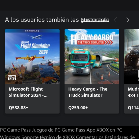
Mostrar todo
A los usuarios también les gusta esto
Microsoft Flight
Heavy Cargo - The
Mudn
Simulator 2024 -
Truck Simulator
4x4 T
Standard Edition
Simu
Q538.88+
Q259.00+
Q114
PC Game Pass
Juegos de PC Game Pass
App XBOX en PC
Windows
Soporte técnico de XBOX
Comentarios
Estándares de