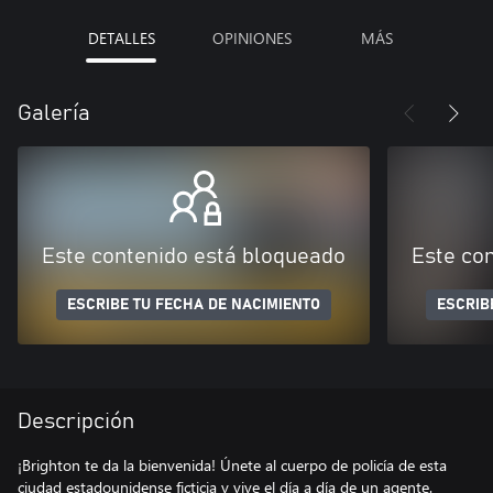
DETALLES
OPINIONES
MÁS
Galería
Este contenido está bloqueado
Este co
ESCRIBE TU FECHA DE NACIMIENTO
ESCRIB
Descripción
¡Brighton te da la bienvenida! Únete al cuerpo de policía de esta
ciudad estadounidense ficticia y vive el día a día de un agente.