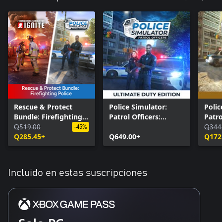
Rescue & Protect
Police Simulator:
Polic
Bundle: Firefighting
Patrol Officers:
Patro
Police
Q519.00
Ultimate Duty Edition
Editi
Q344
-45%
Q285.45+
Q649.00+
Q172
Incluido en estas suscripciones