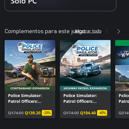
Solo PC
Mostrar todo
Complementos para este juego
Police Simulator:
Police Simulator:
Polic
Patrol Officers:
Patrol Officers:
Patro
Contraband
Highway Patrol
Seas
Expansion
Q174.00
Q139.20
Expansion
Q174.00
Q104.40
Q214
-20%
-40%