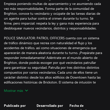
Empieza poniendo multas de aparcamiento y ve asumiendo cada
vez más responsabilidades. Forma parte de la comunidad de
Brighton, conoce tu vecindario y ocúpate de las tareas diarias de
un agente para luchar contra el crimen durante tu turno. Sé
firme, pero imparcial: respeta la ley y gana más experiencia para
desbloquear nuevos vecindarios, distritos y responsabilidades.
POLICE SIMULATOR: PATROL OFFICERS cuenta con un sistema
de tráfico dinámico que recrea con naturalidad el flujo y los
accidentes de tráfico, así como situaciones de emergencia que
aparecerán de manera aleatoria durante tu turno. ¡Prepárate para
responder inmediatamente! Adéntrate en el mundo abierto de
Brighton, donde podrás escoger por qué vecindarios patrullar
para garantizar su seguridad. Patrulla por tres distritos distintos
compuestos por varios vecindarios. Cada uno de ellos tiene un
carácter distinto: desde los altos edificios de Downtown hasta las
edificaciones históricas de Brickston. El sistema de intuición te
permite captar pistas importantes durante los interrogatorios a
Mostrar más
los testigos y puede ayudarte a resolver una situación de
inmediato, así que presta mucha atención a lo que dicen y hacen.
¡Tus tareas son responsabilidad tuya!
Publicado por
Desarrollado por
Fecha de