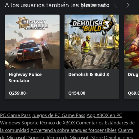
Mostrar todo
A los usuarios también les gusta esto
Highway Police
Demolish & Build 3
Drug
Simulator
Q259.00+
Q154.00
Q69.
PC Game Pass
Juegos de PC Game Pass
App XBOX en PC
Windows
Soporte técnico de XBOX
Comentarios
Estándares de
la comunidad
Advertencia sobre ataques fotosensibles
Cuenta
de Microsoft
Soporte técnico de Microsoft Store
Devoluciones