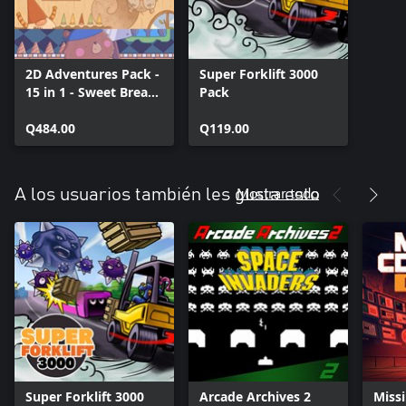
2D Adventures Pack -
Super Forklift 3000
15 in 1 - Sweet Bread
Pack
Games
Q484.00
Q119.00
Mostrar todo
A los usuarios también les gusta esto
Super Forklift 3000
Arcade Archives 2
Miss