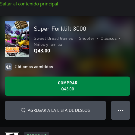
Saltar al contenido principal
Super Forklift 3000
Sweet Bread Games
•
Shooter
•
Clásicos
•
Niños y familia
Q43.00
2 idiomas admitidos
COMPRAR
Q43.00
AGREGAR A LA LISTA DE DESEOS
● ● ●