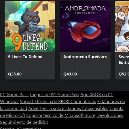
9 Lives To Defend
Andromeda Survivors
Sweet
Editi
Q35.00
Q43.00
Q52.
PC Game Pass
Juegos de PC Game Pass
App XBOX en PC
Windows
Soporte técnico de XBOX
Comentarios
Estándares de
la comunidad
Advertencia sobre ataques fotosensibles
Cuenta
de Microsoft
Soporte técnico de Microsoft Store
Devoluciones
Seguimiento de pedidos
Español (Guatemala)