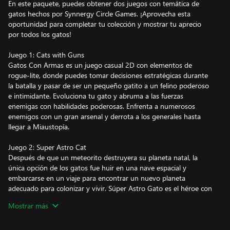
En este paquete, puedes obtener dos juegos con temática de
gatos hechos por Synnergy Circle Games. ¡Aprovecha esta
oportunidad para completar tu colección y mostrar tu aprecio
por todos los gatos!
Juego 1: Cats with Guns
Gatos Con Armas es un juego casual 2D con elementos de
rogue-lite, donde puedes tomar decisiones estratégicas durante
la batalla y pasar de ser un pequeño gatito a un felino poderoso
e intimidante. Evoluciona tu gato y abruma a las fuerzas
enemigas con habilidades poderosas. Enfrenta a numerosos
enemigos con un gran arsenal y derrota a los generales hasta
llegar a Miaustopía.
Juego 2: Super Astro Cat
Después de que un meteorito destruyera su planeta natal, la
única opción de los gatos fue huir en una nave espacial y
embarcarse en un viaje para encontrar un nuevo planeta
adecuado para colonizar y vivir. Súper Astro Gato es el héroe con
la misión de localizar planetas, explorarlos y decidir cuál es el
Mostrar más
mejor para vivir. ¡Completa tu misión y salva a la raza de los
gatos de la extinción!