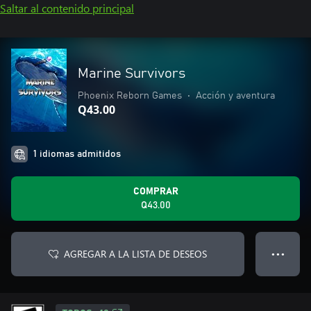
Saltar al contenido principal
Marine Survivors
Phoenix Reborn Games
•
Acción y aventura
Q43.00
1 idiomas admitidos
COMPRAR
Q43.00
AGREGAR A LA LISTA DE DESEOS
● ● ●