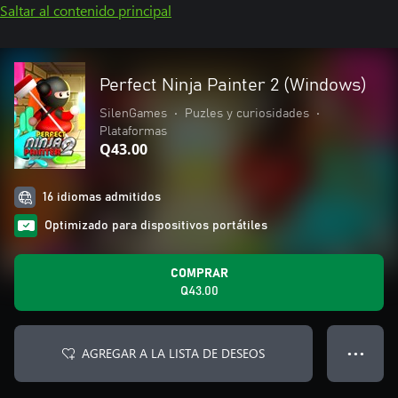
Saltar al contenido principal
Perfect Ninja Painter 2 (Windows)
SilenGames
•
Puzles y curiosidades
•
Plataformas
Q43.00
16 idiomas admitidos
Optimizado para dispositivos portátiles
COMPRAR
Q43.00
AGREGAR A LA LISTA DE DESEOS
● ● ●