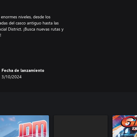
o enormes niveles, desde los
adas del casco antiguo hasta las
ncial District. ¡Busca nuevas rutas y
!
os vehículos articulados, desafía a
que veas. Realiza trucos increíbles
 a una velocidad de vértigo para
Fecha de lanzamiento
3/10/2024
 para asegurarte de que sigan
as Aves Hermanas, realiza trucos
Tatter... Tú tan solo recuerda que,
nfluencers mediáticos, las grandes
 totalitario que derrocar, en tus