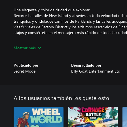
Una elegante y colorida ciudad que explorar
Recorre las calles de New Island y atraviesa a toda velocidad och
tranquilos y ondulados caminos de Parklands y las calles adoquin
vías fluviales de Factory District y los altísimos rascacielos de Fina
atajos y conviértete en el mensajero más rápido de toda la ciudad
Pedalea con libertad
Mostrar más
Salta desde rampas situadas en tejados, pasa por debajo de divers
la gravedad recorriendo las paredes y aplasta casi todos los raíles 
para llenar tu medidor especial, dales caña a los pedales y avanza
Publicado por
Desarrollado por
acortar el tiempo de entrega.
Secret Mode
Billy Goat Entertainment Ltd
Un plantel de extravagantes personajes
Conoce a 30 excéntricos empresarios y completa misiones únicas
contando contigo. Reparte alitas picantes a toda velocidad para L
para preparar batidos en Milky Boys, pega carteles para The Daily 
A los usuarios también les gusta esto
pase lo que pase, ¡el cliente siempre tiene la razón!
¡Abajo el totalitarismo!
Embárcate en un viaje que satiriza la economía colaborativa, los i
tecnológicas y mucho más. Con un villano excéntrico y un gobierno