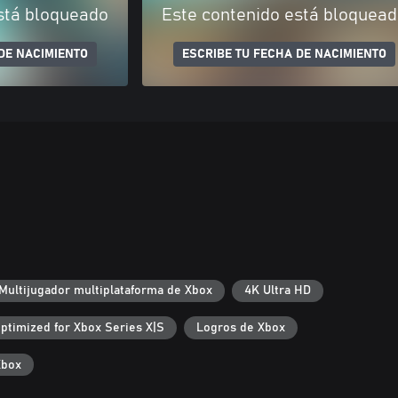
stá bloqueado
Este contenido está bloquea
DE NACIMIENTO
ESCRIBE TU FECHA DE NACIMIENTO
Multijugador multiplataforma de Xbox
4K Ultra HD
ptimized for Xbox Series X|S
Logros de Xbox
Xbox