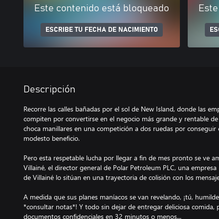
Este contenido está bloqueado
Este
ESCRIBE TU FECHA DE NACIMIENTO
ES
Descripción
Recorre las calles bañadas por el sol de New Island, donde las em
compiten por convertirse en el negocio más grande y rentable de 
choca manillares en una competición a dos ruedas por conseguir 
modesto beneficio.
Pero esta respetable lucha por llegar a fin de mes pronto se ve a
Villainé, el director general de Polar Petroleum PLC, una empresa 
de Villainé lo sitúan en una trayectoria de colisión con los mensaje
A medida que sus planes maníacos se van revelando, ¡tú, humilde
*consultar notas*! Y todo sin dejar de entregar deliciosa comida,
documentos confidenciales en 32 minutos o menos...