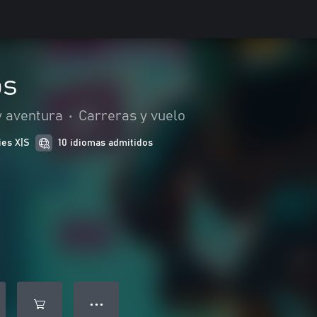
ps
y aventura
•
Carreras y vuelo
ies X|S
10 idiomas admitidos
● ● ●