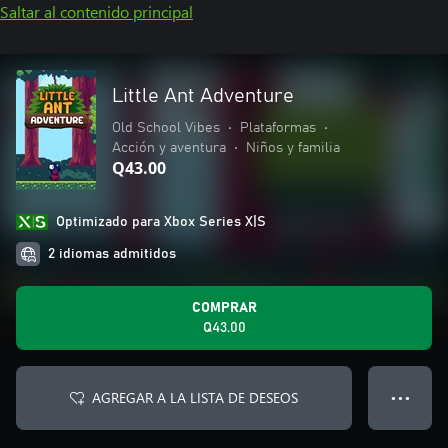
Saltar al contenido principal
Little Ant Adventure
Old School Vibes
•
Plataformas
•
Acción y aventura
•
Niños y familia
Q43.00
Optimizado para Xbox Series X|S
2 idiomas admitidos
COMPRAR
Q43.00
AGREGAR A LA LISTA DE DESEOS
● ● ●