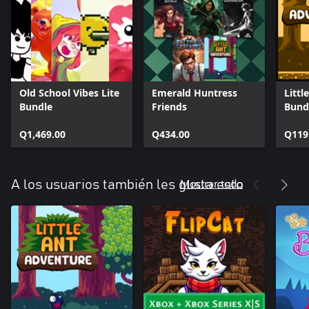
Old School Vibes Lite
Emerald Huntress
Littl
Bundle
Friends
Bund
Q1,469.00
Q434.00
Q119
Mostrar todo
A los usuarios también les gusta esto