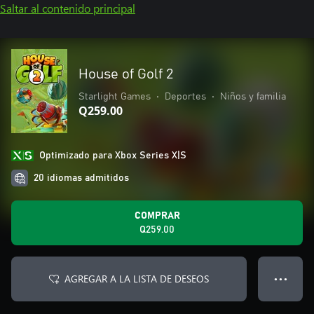
Saltar al contenido principal
House of Golf 2
Starlight Games
•
Deportes
•
Niños y familia
Q259.00
Optimizado para Xbox Series X|S
20 idiomas admitidos
COMPRAR
Q259.00
AGREGAR A LA LISTA DE DESEOS
● ● ●