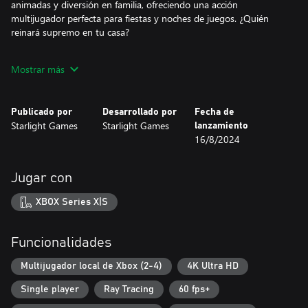
animadas y diversión en familia, ofreciendo una acción
multijugador perfecta para fiestas y noches de juegos. ¿Quién
reinará supremo en tu casa?
Más de 100 hoyos
Mostrar más
Con más de 100 hoyos meticulosamente elaborados para
conquistar, el juego ofrece entretenimiento y sorpresas sin fin.
Cada hoyo presenta un rompecabezas único esperando ser
Publicado por
Desarrollado por
Fecha de
resuelto con el swing perfecto.
Starlight Games
Starlight Games
lanzamiento
16/8/2024
Sistema de Puntuación de Trucos
¡Libera tu creatividad y habilidad con nuestro innovador Sistema
de Puntuación de Trucos! Muestra tu maestría con tiros
Jugar con
impresionantes, rebotando alrededor de las esquinas y
desafiando la gravedad para obtener puntajes impresionantes y
XBOX Series X|S
sorprender a tus amigos.
Torneos y Hoyos en Vivo
Funcionalidades
¿Listo para poner a prueba tu valentía? Sumérgete en Torneos en
Vivo y compite en una variedad de campos dinámicos por
Multijugador local de Xbox (2-4)
4K Ultra HD
emocionantes premios, desde monedas hasta aspectos exclusivos
Single player
Ray Tracing
60 fps+
y bolas de golf. Siempre hay un nuevo desafío por conquistar y
recompensas por reclamar.