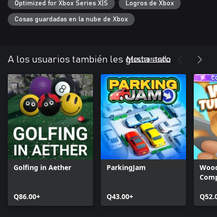
Optimized for Xbox Series X|S
Logros de Xbox
¡No te lo pierdas - agarra tus palos virtuales y prepárate para
Cosas guardadas en la nube de Xbox
dejar tu huella en el mundo de House of Golf 2!
Mostrar todo
A los usuarios también les gusta esto
Golfing in Aether
ParkingJam
Wood
Comp
Q86.00+
Q43.00+
Q52.