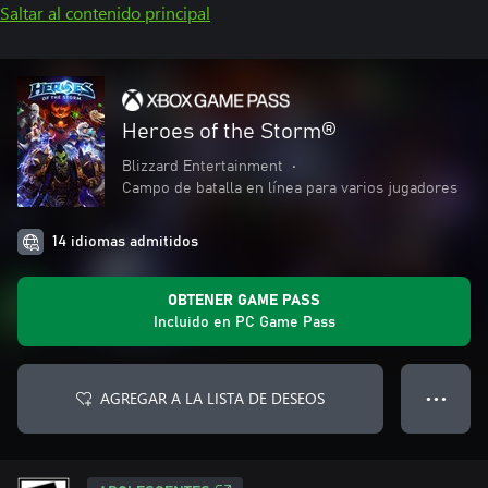
Saltar al contenido principal
Heroes of the Storm®
Blizzard Entertainment
•
Campo de batalla en línea para varios jugadores
14 idiomas admitidos
OBTENER GAME PASS
Incluido en PC Game Pass
AGREGAR A LA LISTA DE DESEOS
● ● ●