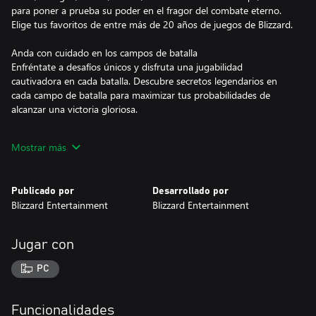
para poner a prueba su poder en el fragor del combate eterno.
Elige tus favoritos de entre más de 20 años de juegos de Blizzard.
Anda con cuidado en los campos de batalla
Enfréntate a desafíos únicos y disfruta una jugabilidad
cautivadora en cada batalla. Descubre secretos legendarios en
cada campo de batalla para maximizar tus probabilidades de
alcanzar una victoria gloriosa.
Aplasta a tus enemigos con estilo
Mostrar más
Distínguete durante la batalla con decenas de héroes, monturas y
diseños únicos. Luego personaliza los talentos de tus héroes y
elige sus habilidades heroicas.
Publicado por
Desarrollado por
Blizzard Entertainment
Blizzard Entertainment
© 2025 Blizzard Entertainment, Inc. Todos los derechos
reservados. Heroes of the Storm y Blizzard Entertainment son
marcas comerciales o marcas comerciales registradas de Blizzard
Jugar con
Entertainment, Inc., en los Estados Unidos y/o en otros países.
PC
Funcionalidades