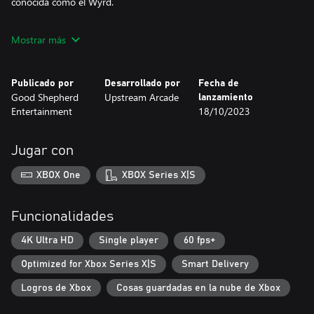
conocida como el Wyrd.
Roguelike de acción y peleas
Mostrar más
Lucha mano a mano (o pezuña a pezuña) contra una gran
variedad de pesadillas y homúnculos mientras exploras las
dimensiones del Wyrd. El combate ha sido diseñado para crear
Publicado por
Desarrollado por
Fecha de
enfrentamientos desafiantes que te empujen a aprender
Good Shepherd
Upstream Arcade
lanzamiento
patrones, esquivar, bloquear y, por supuesto, mandar a los
Entertainment
18/10/2023
enemigos al infierno a base de puñetazos.
Jugar con
XBOX One
XBOX Series X|S
Funcionalidades
4K Ultra HD
Single player
60 fps+
Optimized for Xbox Series X|S
Smart Delivery
Logros de Xbox
Cosas guardadas en la nube de Xbox