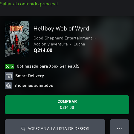
Saltar al contenido principal
Hellboy Web of Wyrd
Good Shepherd Entertainment
•
Acción y aventura
•
Lucha
Q214.00
Optimizado para Xbox Series X|S
Smart Delivery
8 idiomas admitidos
COMPRAR
Q214.00
AGREGAR A LA LISTA DE DESEOS
● ● ●