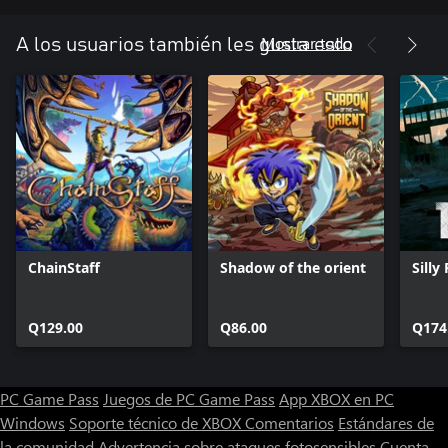
Mostrar todo
A los usuarios también les gusta esto
ChainStaff
Shadow of the orient
Silly
Q129.00
Q86.00
Q174
PC Game Pass
Juegos de PC Game Pass
App XBOX en PC
Windows
Soporte técnico de XBOX
Comentarios
Estándares de
la comunidad
Advertencia sobre ataques fotosensibles
Cuenta